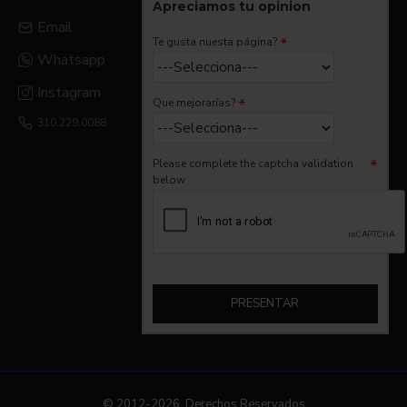
Apreciamos tu opinion
Email
Te gusta nuesta página?
Whatsapp
Instagram
Que mejorarías?
310.229.0088
Please complete the captcha validation
below
PRESENTAR
© 2012-2026, Derechos Reservados