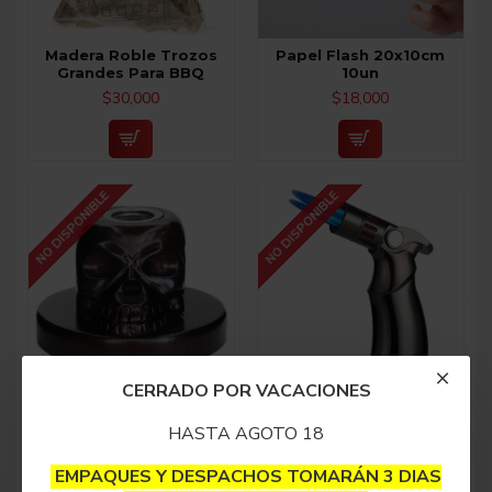
Madera Roble Trozos
Papel Flash 20x10cm
Grandes Para BBQ
10un
$30,000
$18,000
NO DISPONIBLE
NO DISPONIBLE
CERRADO POR VACACIONES
Smoke Top Calavera
Soplete Luxury
$95,000
$120,000
HASTA AGOTO 18
EMPAQUES Y DESPACHOS TOMARÁN 3 DIAS