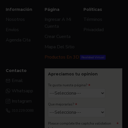
Información
Página
Políticas
Nosotros
Ingresar A Mi
Términos
Cuenta
Envíos
Privacidad
Crear Cuenta
Agenda Cita
Mapa Del Sitio
Productos En 3D
Realidad Virtual
Contacto
Apreciamos tu opinion
Email
Te gusta nuesta página?
Whatsapp
Instagram
Que mejorarías?
310.229.0088
Please complete the captcha validation