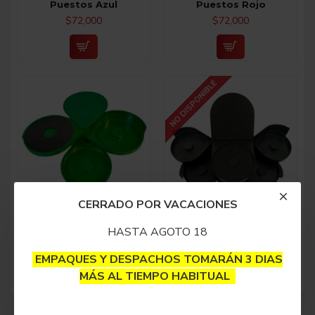
Puestos Azul
Puestos Rojo
$72,000
$72,000
NO DISPONIBLE
CERRADO POR VACACIONES
Escarchador de Copas 3
Escarchador de Copas 5
Puestos Verde
Puestos
HASTA AGOTO 18
$72,000
$148,000
EMPAQUES Y DESPACHOS TOMARÁN 3 DIAS
MÁS AL TIEMPO HABITUAL