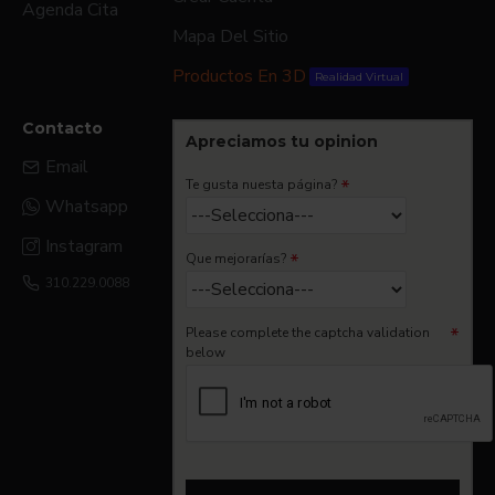
Agenda Cita
Mapa Del Sitio
Productos En 3D
Realidad Virtual
Contacto
Apreciamos tu opinion
Email
Te gusta nuesta página?
Whatsapp
Instagram
Que mejorarías?
310.229.0088
Please complete the captcha validation
below