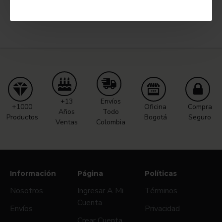
Fin del listado.
+13
Envíos
+1000
Oficina
Compra
Años
Todo
Productos
Bogotá
Seguro
Ventas
Colombia
Información
Página
Políticas
Nosotros
Ingresar A Mi
Términos
Cuenta
Envíos
Privacidad
Crear Cuenta