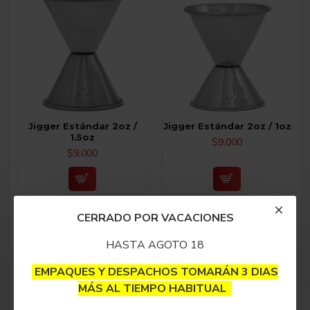
Jigger Estándar 2oz /
Jigger Estándar 2oz / 1oz
1.5oz
$9,000
$9,000
CERRADO POR VACACIONES
HASTA AGOTO 18
EMPAQUES Y DESPACHOS TOMARÁN 3 DIAS
MÁS AL TIEMPO HABITUAL