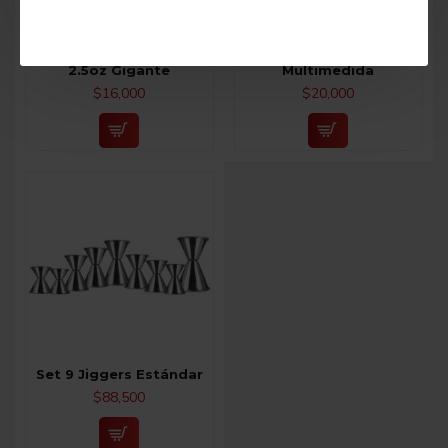
Jigger Estándar 3.5oz /
Jigger Estándar
2.5oz Gigante
Multimedida
$16,000
$20,000
Set 9 Jiggers Estándar
$88,500