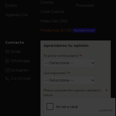
Cuenta
Envíos
Privacidad
Crear Cuenta
Agenda Cita
Mapa Del Sitio
Productos En 3D
Realidad Virtual
Contacto
Apreciamos tu opinion
Email
Te gusta nuesta página?
Whatsapp
Instagram
Que mejorarías?
310.229.0088
Please complete the captcha validation
below