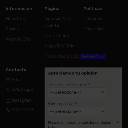
Información
Página
Políticas
Nosotros
Ingresar A Mi
Términos
Cuenta
Envíos
Privacidad
Crear Cuenta
Agenda Cita
Mapa Del Sitio
Productos En 3D
Realidad Virtual
Contacto
Apreciamos tu opinion
Email
Te gusta nuesta página?
Whatsapp
Instagram
Que mejorarías?
310.229.0088
Please complete the captcha validation
below