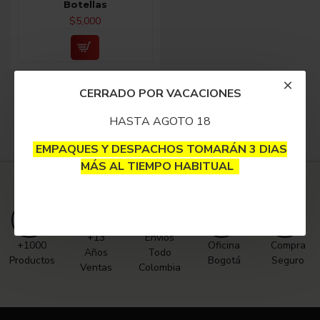
Botellas
$5,000
Fin del listado.
CERRADO POR VACACIONES
HASTA AGOTO 18
EMPAQUES Y DESPACHOS TOMARÁN 3 DIAS
MÁS AL TIEMPO HABITUAL
+13
Envíos
+1000
Oficina
Compra
Años
Todo
Productos
Bogotá
Seguro
Ventas
Colombia