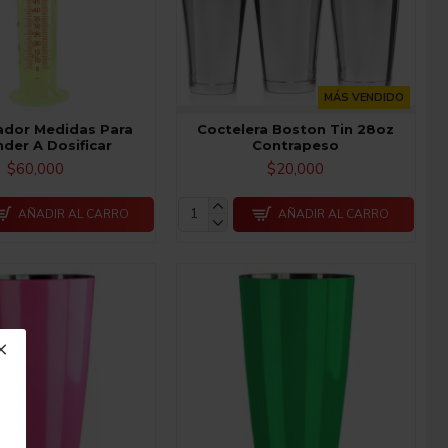
MÁS VENDIDO
dor Medidas Para
Coctelera Boston Tin 28oz
der A Dosificar
Contrapeso
$60,000
$20,000
AÑADIR AL CARRO
AÑADIR AL CARRO