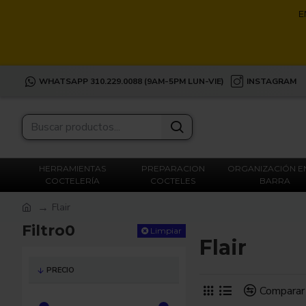
E
WHATSAPP 310.229.0088 (9AM-5PM LUN-VIE)
INSTAGRAM
HERRAMIENTAS
PREPARACION
ORGANIZACIÓN E
COCTELERÍA
COCTELES
BARRA
Flair
Filtro0
Limpiar
Flair
PRECIO
Comparar