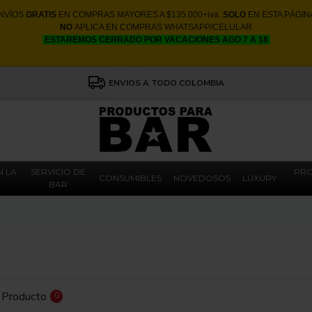
NVÍOS
GRATIS
EN COMPRAS MAYORES A $135.000+iva.
SOLO
EN ESTA PÁGIN
NO
APLICA EN COMPRAS WHATSAPP/CELULAR
ESTAREMOS CERRADO POR VACACIONES AGO 7 A 18
ENVIOS A TODO COLOMBIA
N LA
SERVICIO DE
PRO
CONSUMIBLES
NOVEDOSOS
LUXURY
BAR
 Producto
0