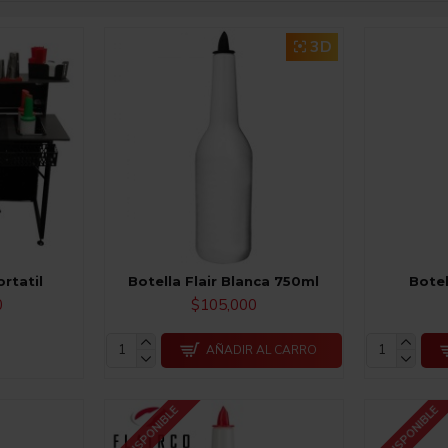
3D
rtatil
Botella Flair Blanca 750ml
Botel
0
$105,000
AÑADIR AL CARRO
NO DISPONIBLE
NO DISPONIBLE