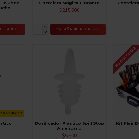
Tin 28oz
Coctelera Mágica Flotante
Coctelera
aucho
$215,000
AL CARRO
AÑADIR AL CARRO
NO DISPONIBLE
ÁS VENDIDO
ástico
Dosificador Plástico Spill Stop
Kit Flair 
Americano
$5,500