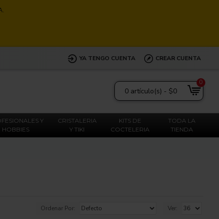
A.
YA TENGO CUENTA
CREAR CUENTA
0
0 artículo(s) - $0
FESIONALES Y
CRISTALERIA
KITS DE
TODA LA
HOBBIES
Y TIKI
COCTELERIA
TIENDA
Ordenar Por:
Ver: