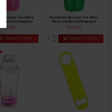
ra Boston Tin 28oz
Coctelera Boston Tin 28oz
osado Contrapeso
Neon Verde Contrapeso
$52,500
$52,500
AÑADIR AL CARRO
AÑADIR AL CARRO