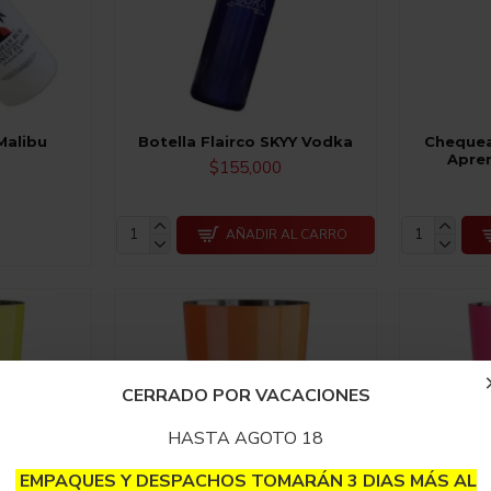
 Malibu
Botella Flairco SKYY Vodka
Chequea
Apren
$155,000
AÑADIR AL CARRO
CERRADO POR VACACIONES
HASTA AGOTO 18
EMPAQUES Y DESPACHOS TOMARÁN 3 DIAS MÁS AL