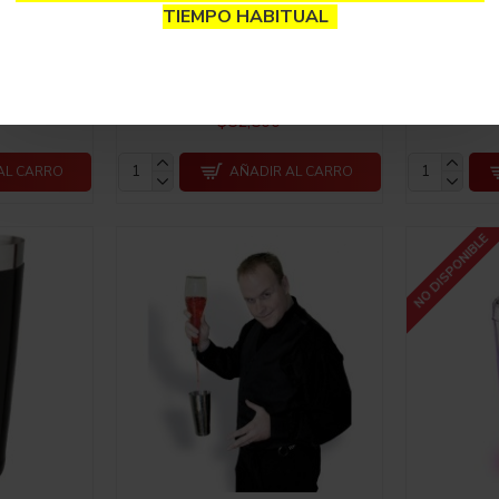
TIEMPO HABITUAL
Tin 28oz
Coctelera Boston Tin 28oz
Coctele
ntrapeso
Neon Naranja Contrapeso
Neon R
$52,500
AL CARRO
AÑADIR AL CARRO
NO DISPONIBLE