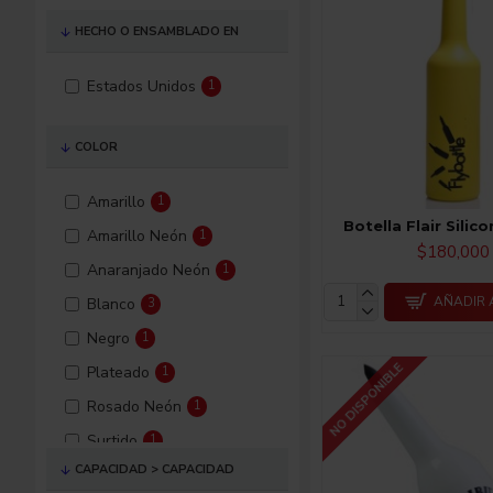
HECHO O ENSAMBLADO EN
Estados Unidos
1
COLOR
Amarillo
1
Botella Flair Silic
Amarillo Neón
1
$180,000
Anaranjado Neón
1
AÑADIR 
Blanco
3
Negro
1
NO DISPONIBLE
Plateado
1
Rosado Neón
1
Surtido
1
CAPACIDAD > CAPACIDAD
Verde
1