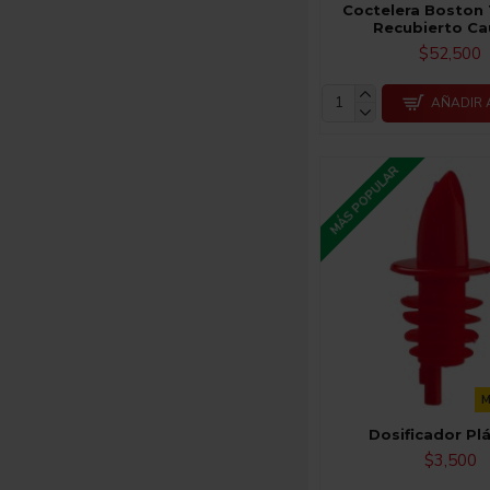
Coctelera Boston 
Recubierto C
$52,500
AÑADIR 
MÁS POPULAR
M
Dosificador Pl
$3,500