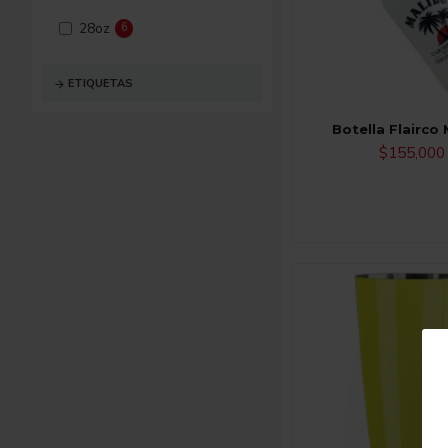
Verde Limón, opaco
1
28oz
6
ETIQUETAS
Botella Flairco
$155,000