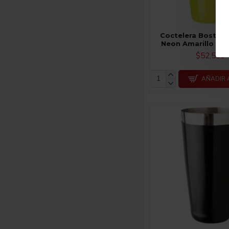
Coctelera Boston 
Neon Amarillo Co
$52,500
AÑADIR 