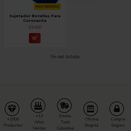
MÁS VENDIDO
Sujetador Botellas Para
Coronarita
$9,000
Fin del listado.
+13
Envíos
+1000
Oficina
Compra
Años
Todo
Productos
Bogotá
Seguro
Ventas
Colombia