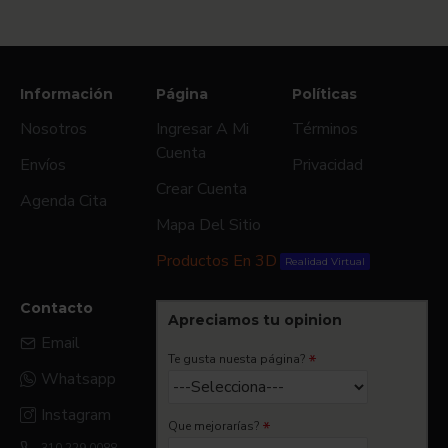
Información
Página
Políticas
Nosotros
Ingresar A Mi
Términos
Cuenta
Envíos
Privacidad
Crear Cuenta
Agenda Cita
Mapa Del Sitio
Productos En 3D
Realidad Virtual
Contacto
Apreciamos tu opinion
Email
Te gusta nuesta página?
Whatsapp
Instagram
Que mejorarías?