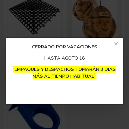
CERRADO POR VACACIONES
Soporte Escurrir Vasos
Soporte Para Vasos
35x35cm Grueso
Coco Natural En Forma
De Mico
HASTA AGOTO 18
$23,500
$50,000
EMPAQUES Y DESPACHOS TOMARÁN 3 DIAS
MÁS AL TIEMPO HABITUAL