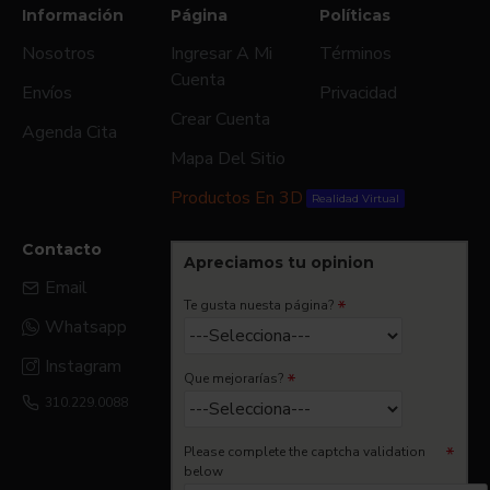
Información
Página
Políticas
Nosotros
Ingresar A Mi
Términos
Cuenta
Envíos
Privacidad
Crear Cuenta
Agenda Cita
Mapa Del Sitio
Productos En 3D
Realidad Virtual
Contacto
Apreciamos tu opinion
Email
Te gusta nuesta página?
Whatsapp
Instagram
Que mejorarías?
310.229.0088
Please complete the captcha validation
below