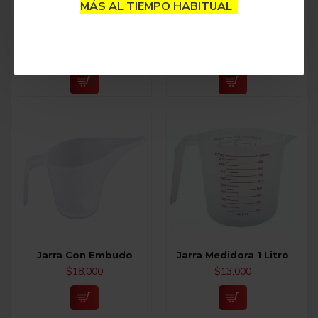
MÁS AL TIEMPO HABITUAL
Embudo Acero
Embudo Plástico
Inoxidable 13cm
$13,500
$43,000
Jarra Con Embudo
Jarra Medidora 1 Litro
$18,000
$13,000