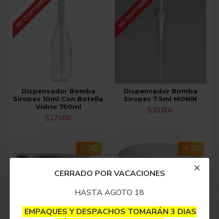
NO DISPONIBLE
NO DISPONIBLE
Dispensador Bomba
Dispensador Bomba
Siropes 10ml Con Botella
Siropes 7.5ml MONIN
Vidrio 750ml
$30,000
$27,000
3D
3D
CERRADO POR VACACIONES
HASTA AGOTO 18
EMPAQUES Y DESPACHOS TOMARÁN 3 DIAS