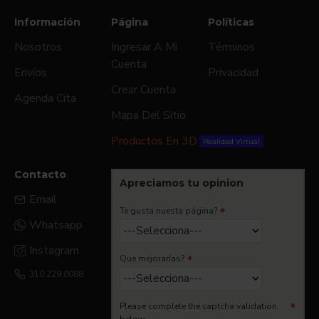
Información
Página
Políticas
Nosotros
Ingresar A Mi
Términos
Cuenta
Envíos
Privacidad
Crear Cuenta
Agenda Cita
Mapa Del Sitio
Productos En 3D
Realidad Virtual
Contacto
Apreciamos tu opinion
Email
Te gusta nuesta página?
Whatsapp
Instagram
Que mejorarías?
310.229.0088
Please complete the captcha validation