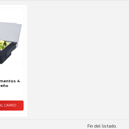
imentos 4
ueño
AL CARRO
Fin del listado.