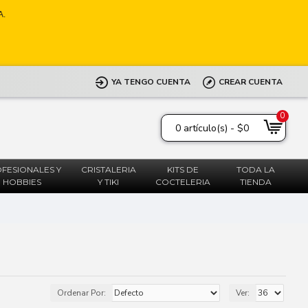
A.
YA TENGO CUENTA
CREAR CUENTA
0
0 artículo(s) - $0
FESIONALES Y
CRISTALERIA
KITS DE
TODA LA
HOBBIES
Y TIKI
COCTELERIA
TIENDA
Ordenar Por:
Ver: