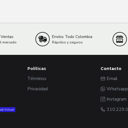
 Ventas
Envíos Todo Colombia
el mercado
Rápidos y seguros
Políticas
Contacto
Términos
Email
Privacidad
Whatsapp
Instagram
310.229.
ad Virtual