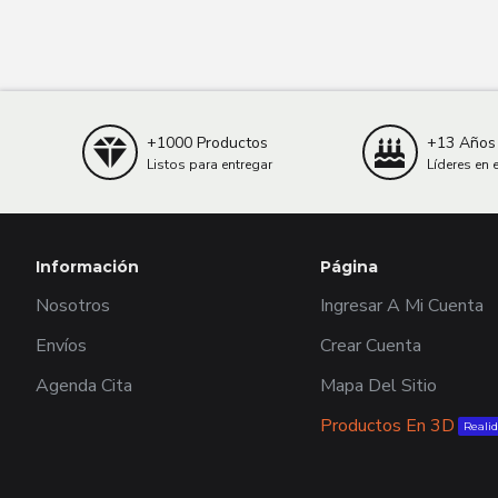
+1000 Productos
+13 Años
Listos para entregar
Líderes en 
Información
Página
Nosotros
Ingresar A Mi Cuenta
Envíos
Crear Cuenta
Agenda Cita
Mapa Del Sitio
Productos En 3D
Realid