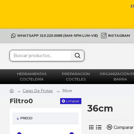
E
WHATSAPP 310.229.0088 (9AM-5PM LUN-VIE)
INSTAGRAM
HERRAMIENTAS
PREPARACION
ORGANIZACIÓN E
COCTELERÍA
COCTELES
BARRA
Cajas De Frutas
36cm
Filtro0
Limpiar
36cm
PRECIO
Comparar