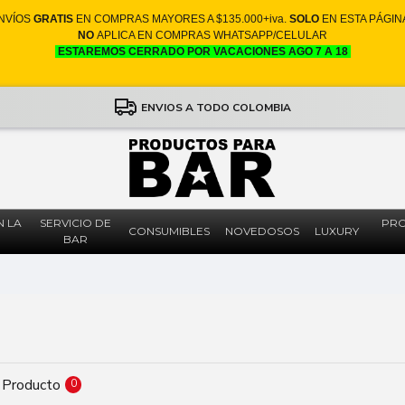
NVÍOS
GRATIS
EN COMPRAS MAYORES A $135.000+iva.
SOLO
EN ESTA PÁGIN
NO
APLICA EN COMPRAS WHATSAPP/CELULAR
ESTAREMOS CERRADO POR VACACIONES AGO 7 A 18
ENVIOS A TODO COLOMBIA
N LA
SERVICIO DE
PRO
CONSUMIBLES
NOVEDOSOS
LUXURY
BAR
 Producto
0