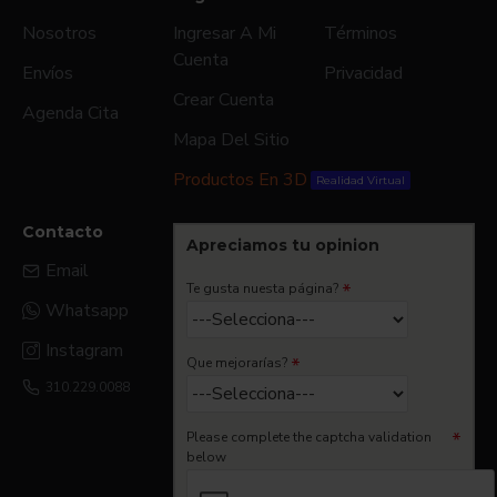
Nosotros
Ingresar A Mi
Términos
Cuenta
Envíos
Privacidad
Crear Cuenta
Agenda Cita
Mapa Del Sitio
Productos En 3D
Realidad Virtual
Contacto
Apreciamos tu opinion
Email
Te gusta nuesta página?
Whatsapp
Instagram
Que mejorarías?
310.229.0088
Please complete the captcha validation
below