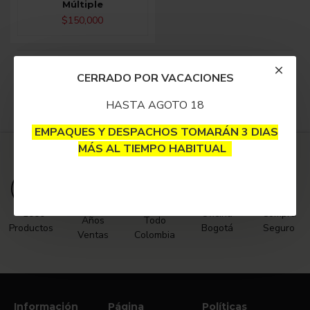
Múltiple
$150,000
Fin del listado.
CERRADO POR VACACIONES
HASTA AGOTO 18
EMPAQUES Y DESPACHOS TOMARÁN 3 DIAS
MÁS AL TIEMPO HABITUAL
+13
Envíos
+1000
Oficina
Compra
Años
Todo
Productos
Bogotá
Seguro
Ventas
Colombia
Información
Página
Políticas