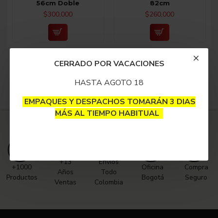
56cm Doble
82cm
$300,000
$260,000
Fin del listado.
CERRADO POR VACACIONES
HASTA AGOTO 18
EMPAQUES Y DESPACHOS TOMARÁN 3 DIAS
MÁS AL TIEMPO HABITUAL
+13
Envíos
+1000
Oficina
Compra
Años
Todo
Productos
Bogotá
Seguro
Ventas
Colombia