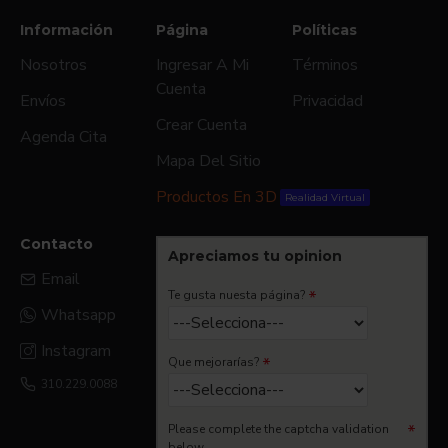
Información
Página
Políticas
Nosotros
Ingresar A Mi
Términos
Cuenta
Envíos
Privacidad
Crear Cuenta
Agenda Cita
Mapa Del Sitio
Productos En 3D
Realidad Virtual
Contacto
Apreciamos tu opinion
Email
Te gusta nuesta página?
Whatsapp
Instagram
Que mejorarías?
310.229.0088
Please complete the captcha validation
below