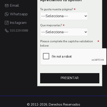
Apreciamos tu opinion
Email
Te gusta nuesta página?
Whatsapp
Instagram
Que mejorarías?
310.229.0088
Please complete the captcha validation
below
PRESENTAR
© 2012-2026, Derechos Reservados