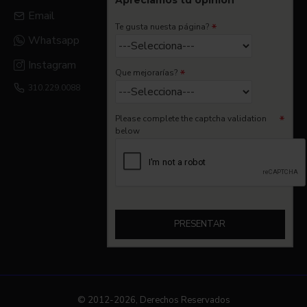
Apreciamos tu opinion
Email
Te gusta nuesta página?
Whatsapp
Instagram
Que mejorarías?
310.229.0088
Please complete the captcha validation
below
PRESENTAR
© 2012-2026, Derechos Reservados