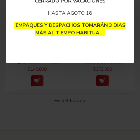
CERRADO POR VACACIONES
HASTA AGOTO 18
EMPAQUES Y DESPACHOS TOMARÁN 3 DIAS
MÁS AL TIEMPO HABITUAL
Combo Clásico
Kit Premium Base
Agrandado 9 Piezas
Madera 20 Piezas
$149,000
$372,000
Fin del listado.