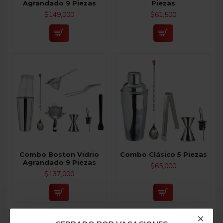
Agrandado 9 Piezas
Piezas
$149,000
$61,500
Combo Boston Vidrio
Combo Clásico 5 Piezas
Agrandado 9 Piezas
$65,000
$137,000