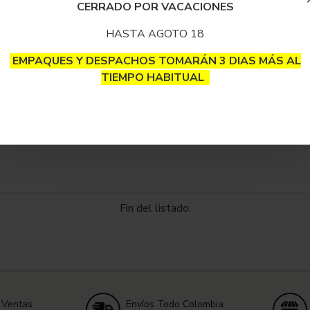
CERRADO POR VACACIONES
HASTA AGOTO 18
EMPAQUES Y DESPACHOS TOMARÁN 3 DIAS MÁS AL
TIEMPO HABITUAL
Fin del listado.
 Ventas
Envíos Todo Colombia