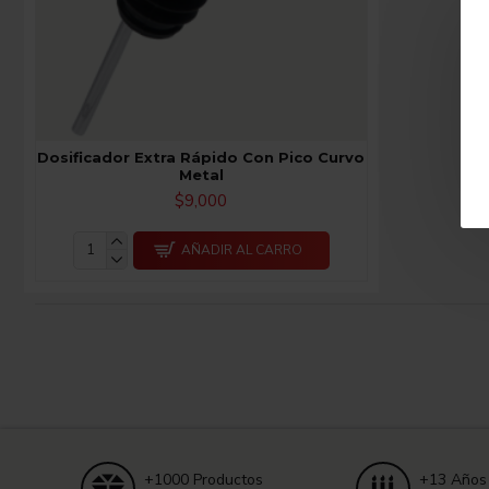
Dosificador Extra Rápido Con Pico Curvo
Metal
$9,000
AÑADIR AL CARRO
+1000 Productos
+13 Años