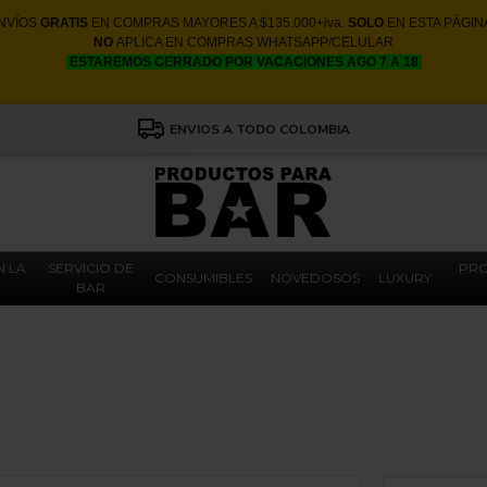
NVÍOS
GRATIS
EN COMPRAS MAYORES A $135.000+iva.
SOLO
EN ESTA PÁGIN
NO
APLICA EN COMPRAS WHATSAPP/CELULAR
ESTAREMOS CERRADO POR VACACIONES AGO 7 A 18
ENVIOS A TODO COLOMBIA
N LA
SERVICIO DE
PRO
CONSUMIBLES
NOVEDOSOS
LUXURY
BAR