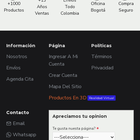
+13
Envíos
+1000
Oficina
Compra
Años
Todo
Productos
Bogotá
Seguro
Ventas
Colombia
Información
Página
Políticas
Nosotros
Ingresar A Mi
Términos
Cuenta
Envíos
Privacidad
Crear Cuenta
Agenda Cita
Mapa Del Sitio
Productos En 3D
Realidad Virtual
Contacto
Apreciamos tu opinion
Email
Te gusta nuesta página?
Whatsapp