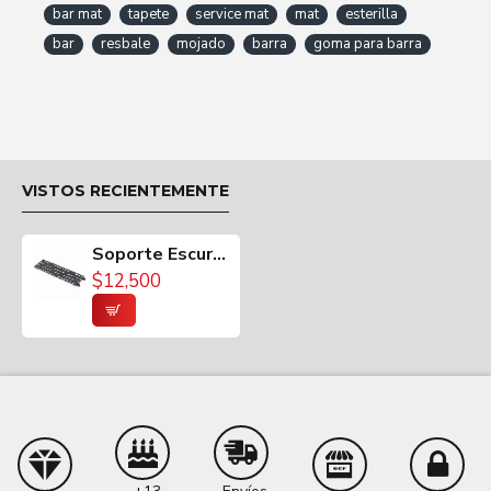
bar mat
tapete
service mat
mat
esterilla
bar
resbale
mojado
barra
goma para barra
MEDIDAS
Largo: 26 cms.
Ancho: 8 cms.
VISTOS RECIENTEMENTE
Aproximado
Soporte Escurrir Vasos 26x8cm Grueso
$12,500
CUIDADOS / MANTENIMIENTO
Lavar con agua y jabón.
VIDEO