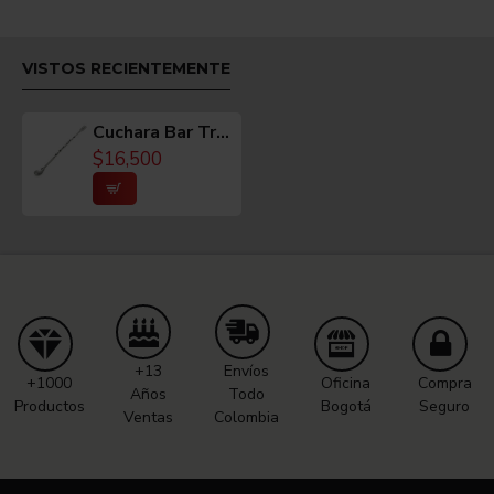
PESO
38 gramos.
VISTOS RECIENTEMENTE
CUIDADOS / MANTENIMIENTO
Cuchara Bar Tridente
$16,500
Lavar con agua y jabón. No dejar sumergido en
agua.
VIDEO
+13
Envíos
+1000
Oficina
Compra
Años
Todo
Productos
Bogotá
Seguro
Ventas
Colombia