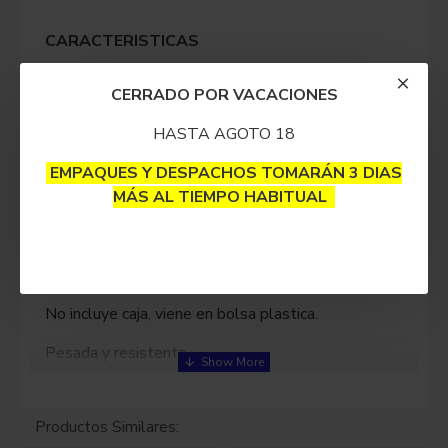
CARACTERISTICAS
Diseñado con balance ideal para un óptimo control.
CERRADO POR VACACIONES
HASTA AGOTO 18
COMO SE USA
EMPAQUES Y DESPACHOS TOMARÁN 3 DIAS
No requiere uso especial.
MÁS AL TIEMPO HABITUAL
PRESENTACIÓN
No incluye caja, viene en bolsa plastica.
Pesada y resistente.
Acero inoxidable.
Productos Similares: