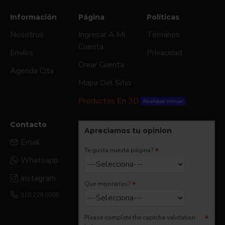
Información
Página
Políticas
Nosotros
Ingresar A Mi
Términos
Cuenta
Envíos
Privacidad
Crear Cuenta
Agenda Cita
Mapa Del Sitio
Productos En 3D
Realidad Virtual
Contacto
Apreciamos tu opinion
Email
Te gusta nuesta página?
Whatsapp
Instagram
Que mejorarías?
310.229.0088
Please complete the captcha validation