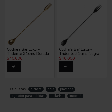
MATERIAL
Acero inoxidable.
COLOR
PLateada.
Cuchara Bar Luxury
Cuchara Bar Luxury
Tridente 31cms Dorada
Tridente 31cms Negra
$40,000
$40,000
MEDIDAS
Largo: 27.5 cms
Ancho: 3.5 cms
Etiquetas:
cuchara
pala
plateada
Aproximado
agitador para bebidas
bailarina
imperial