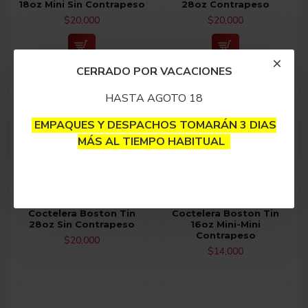
18oz Mini Sin Contrapeso
28oz Contrapeso
$20,000
$20,000
CERRADO POR VACACIONES
NO DISPONIBLE
NO DISPONIBLE
HASTA AGOTO 18
EMPAQUES Y DESPACHOS TOMARÁN 3 DIAS
MÁS AL TIEMPO HABITUAL
Coctelera Boston Tin
Coctelera Boston Tin
28oz Sin Contrapeso
16oz Mini-Mini
Contrapeso
$20,000
$14,000