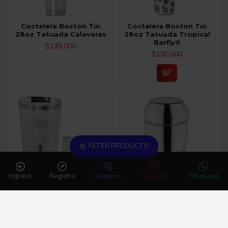
Coctelera Boston Tin
Coctelera Boston Tin
28oz Tatuada Calaveras
28oz Tatuada Tropical
Barfly®
$135,000
$150,000
FILTER PRODUCTS
Ingreso
Registro
Llámanos
Instagram
Whatsapp
Coctelera Tin Play 28oz y
Coctelera Tipo Boston
18oz
Con Colador
$110,000
$50,000