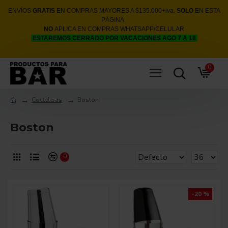
ENVÍOS
GRATIS
EN COMPRAS MAYORES A $135.000+iva.
SOLO
EN ESTA
PÁGINA.
NO
APLICA EN COMPRAS WHATSAPP/CELULAR
ESTAREMOS CERRADO POR VACACIONES AGO 7 A 18
0
Cocteleras
Boston
Boston
0
-20 %